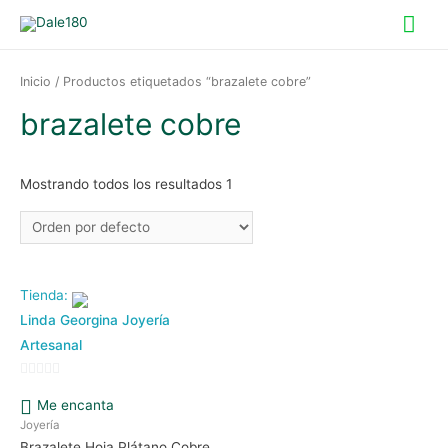
Me
prin
Inicio
/ Productos etiquetados “brazalete cobre”
brazalete cobre
Mostrando todos los resultados 1
Tienda:
Linda Georgina Joyería
Artesanal
0
Me encanta
de
Joyería
5
Brazalete Hoja Plátano Cobre