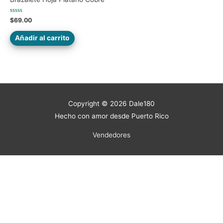
Valorado
$
69.00
en
0
de
Añadir al carrito
5
Copyright © 2026
Dale180
Hecho con amor desde Puerto Rico
Vendedores